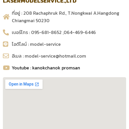
LASERMODELSERVICE.,LTD
ที่อยู่ : 208 Rachaphruk Rd., T.Nongkwai A.Hangdong
Chiangmai 50230
เบอร์โทร : 095-681-8652 ,064-469-6446
ไอดีไลน์ : model-service
อีเมล : model-service@hotmail.com
Youtube : kanokchanok promsan